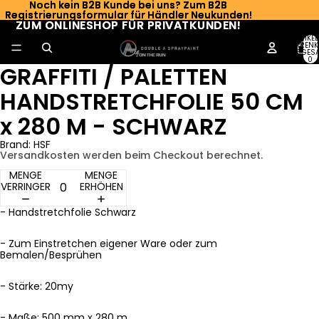
Noch kein B2B Kunde bei uns? Zum B2B
Noch kein B2B Kunde bei uns? Zum B2B
Registrierungsformular für Händler Neukunden!
Registrierungsformular für Händler Neukunden!
ZUM ONLINESHOP FÜR PRIVATKUNDEN!
ZUM ONLINESHOP FÜR PRIVATKUNDEN!
ARTIKEL
WARENK
INSGESA
0
GRAFFITI / PALETTEN
HANDSTRETCHFOLIE 50 CM
x 280 M - SCHWARZ
Brand: HSF
Versandkosten werden beim Checkout berechnet.
MENGE
MENGE
VERRINGERN
ERHÖHEN
- Handstretchfolie Schwarz
- Zum Einstretchen eigener Ware oder zum
Bemalen/Besprühen
- Stärke: 20my
- Maße: 500 mm x 280 m