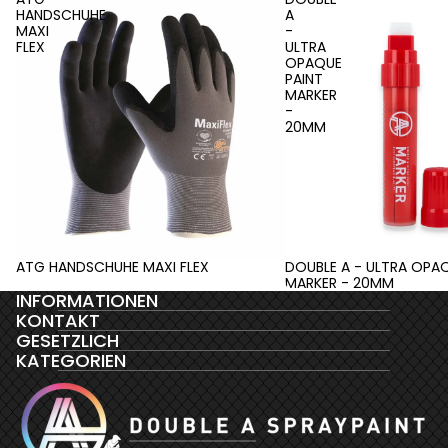
HANDSCHUHE
A
MAXI
-
FLEX
ULTRA
OPAQUE
PAINT
MARKER
-
20MM
ATG HANDSCHUHE MAXI FLEX
DOUBLE A - ULTRA OPAQ
MARKER - 20MM
INFORMATIONEN
KONTAKT
Datenschutzerklärung
GESETZLICH
AGB
KATEGORIEN
Kontaktinformationen
Impressum
Widerrufsrecht