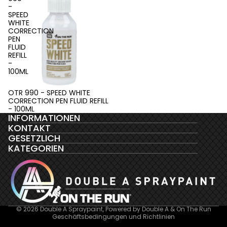
-
SPEED
WHITE
CORRECTION
PEN
FLUID
REFILL
-
100ML
Ausverkauft
OTR 990 - SPEED WHITE
CORRECTION PEN FLUID REFILL
- 100ML
INFORMATIONEN
KONTAKT
Datenschutzerklärung
GESETZLICH
AGB
KATEGORIEN
Kontaktinformationen
Impressum
Widerrufsrecht
Versand
© 2026
Double A Spraypaint
, Powered by Double A & On The Run
Geschäftsbedingungen und Richtlinien