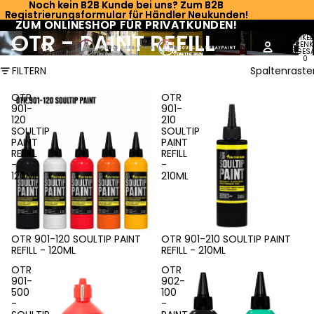
Noch kein B2B Kunde bei uns? Zum B2B
Noch kein B2B Kunde bei uns? Zum B2B
Registrierungsformular für Händler Neukunden!
Registrierungsformular für Händler Neukunden!
ZUM ONLINESHOP FÜR PRIVATKUNDEN!
ZUM ONLINESHOP FÜR PRIVATKUNDEN!
OTR - PAINT REFILL
ARTIKEL
WARENK
INSGESA
0
FILTERN
Spaltenraste
OTR
OTR
901-
901-
120
210
SOULTIP
SOULTIP
PAINT
PAINT
REFILL
REFILL
-
-
120ML
210ML
OTR 901-120 SOULTIP PAINT
OTR 901-210 SOULTIP PAINT
REFILL - 120ML
REFILL - 210ML
OTR
OTR
901-
902-
500
100
-
-