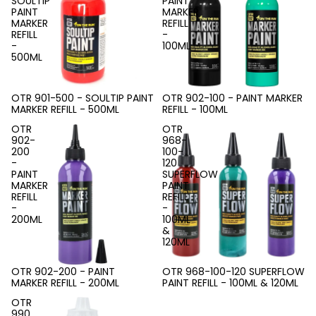
SOULTIP
PAINT
PAINT
MARKER
MARKER
REFILL
REFILL
-
-
100ML
500ML
OTR 901-500 - SOULTIP PAINT
OTR 902-100 - PAINT MARKER
MARKER REFILL - 500ML
REFILL - 100ML
OTR
OTR
902-
968-
200
100-
-
120
PAINT
SUPERFLOW
MARKER
PAINT
REFILL
REFILL
-
-
200ML
100ML
&
120ML
OTR 902-200 - PAINT
OTR 968-100-120 SUPERFLOW
MARKER REFILL - 200ML
PAINT REFILL - 100ML & 120ML
OTR
990