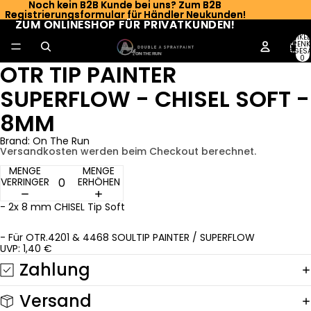
Noch kein B2B Kunde bei uns? Zum B2B
Noch kein B2B Kunde bei uns? Zum B2B
Registrierungsformular für Händler Neukunden!
Registrierungsformular für Händler Neukunden!
ZUM ONLINESHOP FÜR PRIVATKUNDEN!
ZUM ONLINESHOP FÜR PRIVATKUNDEN!
ARTIKEL
WARENK
INSGESA
0
OTR TIP PAINTER
SUPERFLOW - CHISEL SOFT -
8MM
Brand: On The Run
Versandkosten werden beim Checkout berechnet.
MENGE
MENGE
VERRINGERN
ERHÖHEN
- 2x 8 mm CHISEL Tip Soft
- Für OTR.4201 & 4468 SOULTIP PAINTER / SUPERFLOW
UVP: 1,40 €
Zahlung
Versand